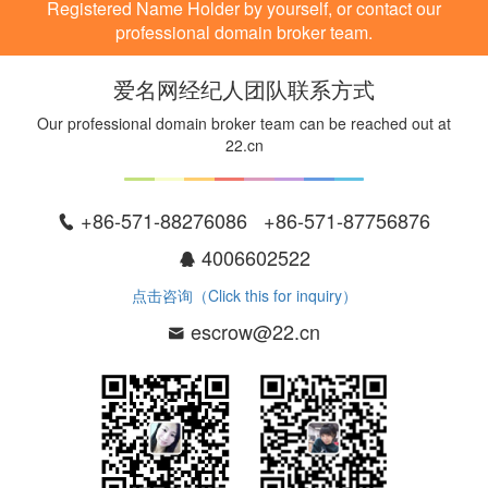
Registered Name Holder by yourself, or contact our
professional domain broker team.
爱名网经纪人团队联系方式
Our professional domain broker team can be reached out at
22.cn
+86-571-88276086 +86-571-87756876
4006602522
点击咨询（Click this for inquiry）
escrow@22.cn